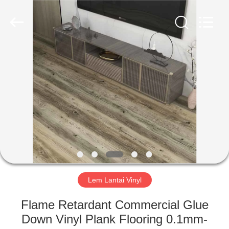
Zhangjiagang
Refine
Union
Import
and
Export.
All
Rights
RUMAH
Reserved.
PRODUK
TENTANG
KAMI
TUR
PABRIK
Lem Lantai Vinyl
Flame Retardant Commercial Glue
KONTROL
Down Vinyl Plank Flooring 0.1mm-