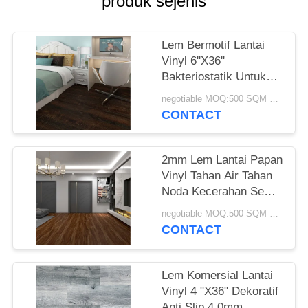
produk sejenis
Lem Bermotif Lantai
Vinyl 6''X36''
Bakteriostatik Untuk
Kamar Toko Kantor
negotiable MOQ:500 SQM PER WARNA
CONTACT
2mm Lem Lantai Papan
Vinyl Tahan Air Tahan
Noda Kecerahan Semi
Matte
negotiable MOQ:500 SQM PER WARNA
CONTACT
Lem Komersial Lantai
Vinyl 4 "X36" Dekoratif
Anti Slip 4.0mm