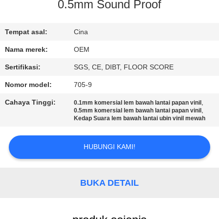
KUALITAS
0.5mm Sound Proof
HUBUNGI
Tempat asal:
Cina
KAMI
Nama merek:
OEM
Sertifikasi:
SGS, CE, DIBT, FLOOR SCORE
PERMINTAAN
Nomor model:
705-9
PENAWARAN
Cahaya Tinggi:
,
0.1mm komersial lem bawah lantai papan vinil
,
0.5mm komersial lem bawah lantai papan vinil
Kedap Suara lem bawah lantai ubin vinil mewah
SITEMAP
HUBUNGI KAMI!
PRIVACY
POLICY
BUKA DETAIL