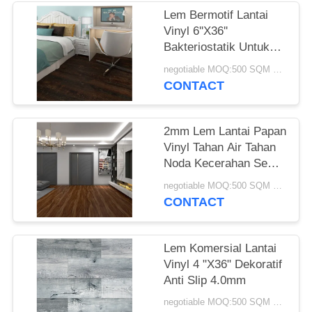
Lem Bermotif Lantai
Vinyl 6''X36''
Bakteriostatik Untuk
Kamar Toko Kantor
negotiable MOQ:500 SQM PER WARNA
CONTACT
2mm Lem Lantai Papan
Vinyl Tahan Air Tahan
Noda Kecerahan Semi
Matte
negotiable MOQ:500 SQM PER WARNA
CONTACT
Lem Komersial Lantai
Vinyl 4 "X36" Dekoratif
Anti Slip 4.0mm
negotiable MOQ:500 SQM PER WARNA