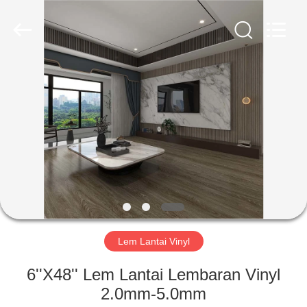
Zhangjiagang
Refine
Union
Import
and
Export.
All
Rights
RUMAH
Reserved.
PRODUK
TENTANG
KAMI
TUR
PABRIK
Lem Lantai Vinyl
6''X48'' Lem Lantai Lembaran Vinyl
KONTROL
2.0mm-5.0mm