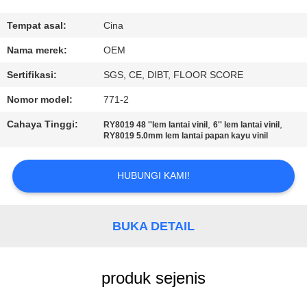
KUALITAS
Tempat asal:
Cina
HUBUNGI
Nama merek:
OEM
KAMI
Sertifikasi:
SGS, CE, DIBT, FLOOR SCORE
Nomor model:
771-2
PERMINTAAN
Cahaya Tinggi:
,
,
RY8019 48 ''lem lantai vinil
6'' lem lantai vinil
PENAWARAN
RY8019 5.0mm lem lantai papan kayu vinil
SITEMAP
HUBUNGI KAMI!
PRIVACY
BUKA DETAIL
POLICY
produk sejenis