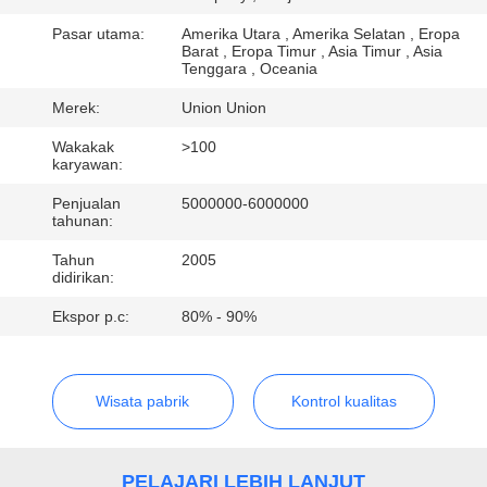
KUALITAS
Pasar utama:
Amerika Utara , Amerika Selatan , Eropa
Barat , Eropa Timur , Asia Timur , Asia
Tenggara , Oceania
HUBUNGI
KAMI
Merek:
Union Union
Wakakak
>100
karyawan:
PERMINTAAN
Penjualan
5000000-6000000
PENAWARAN
tahunan:
Tahun
2005
didirikan:
SITEMAP
Ekspor p.c:
80% - 90%
PRIVACY
POLICY
Wisata pabrik
Kontrol kualitas
PELAJARI LEBIH LANJUT