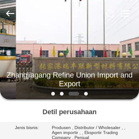
Zhangjiagang
Refine
Union
Import
and
Export.
All
Rights
RUMAH
Reserved.
PRODUK
TENTANG
Zhangjiagang Refine Union Import and
KAMI
Export
TUR
PABRIK
Detil perusahaan
Jenis bisnis:
Produsen , Distributor / Wholesaler , ,
KONTROL
Agen importir , , Eksportir Trading
Company , Penjual