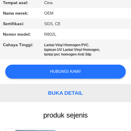
KUALITAS
Tempat asal:
Cina
Nama merek:
OEM
HUBUNGI
Sertifikasi:
SGS, CE
KAMI
Nomor model:
R802L
Cahaya Tinggi:
,
Lantai Vinyl Homogen PVC
PERMINTAAN
,
lapisan UV Lantai Vinyl Homogen
lantai pvc homogen Anti Slip
PENAWARAN
HUBUNGI KAMI!
SITEMAP
BUKA DETAIL
PRIVACY
POLICY
produk sejenis