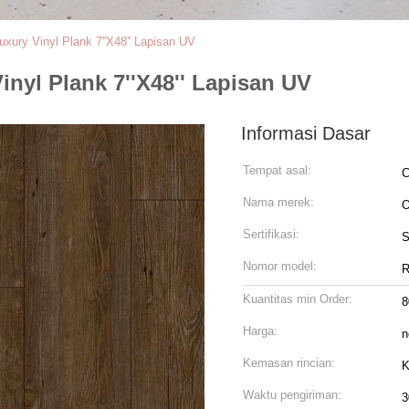
ury Vinyl Plank 7''X48'' Lapisan UV
nyl Plank 7''X48'' Lapisan UV
Informasi Dasar
Tempat asal:
C
Nama merek:
Sertifikasi:
S
Nomor model:
R
Kuantitas min Order:
Harga:
n
Kemasan rincian:
Waktu pengiriman:
3