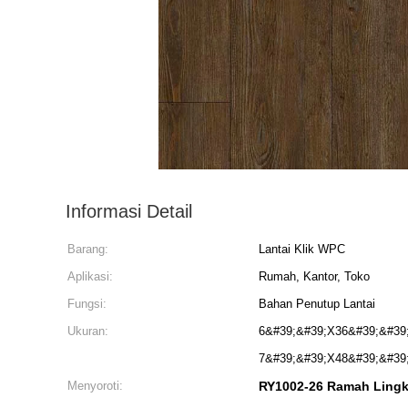
Informasi Detail
Barang:
Lantai Klik WPC
Aplikasi:
Rumah, Kantor, Toko
Fungsi:
Bahan Penutup Lantai
Ukuran:
6&#39;&#39;X36&#39;&#39;
7&#39;&#39;X48&#39;&#39; 
Menyoroti:
RY1002-26 Ramah Lingk