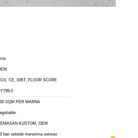
ina
OEM
GS, CE, DIBT, FLOOR SCORE
Y799-2
800 SQM PER WARNA
egotiable
KEMASAN KUSTOM, OEM
0 hari setelah menerima setoran