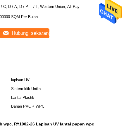
 / C, D / A, D / P, T / T, Western Union, Ali Pay
00000 SQM Per Bulan
Hubungi sekarang
lapisan UV
Sistem klik Unilin
Lantai Plastik
Bahan PVC + WPC
ah wpc
RY1002-26 Lapisan UV lantai papan wpc
,