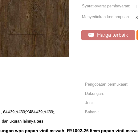
Syarat-syarat pembayaran:
L
Menyediakan kemampuan:
3
Harga terbaik
Pengobatan permukaan:
Dukungan:
Jenis:
, 6&#39;&#39;X48&#39;&#39;,
Bahan::
dan ukuran lainnya ters
ungan wpc papan vinil mewah
RY1002-26 5mm papan vinil mew
,