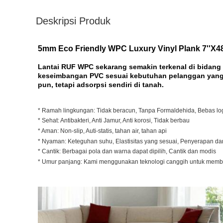
Deskripsi Produk
5mm Eco Friendly WPC Luxury Vinyl Plank 7''X48
Lantai RUF WPC sekarang semakin terkenal di bidang 
keseimbangan PVC sesuai kebutuhan pelanggan yang 
pun, tetapi adsorpsi sendiri di tanah.
* Ramah lingkungan: Tidak beracun, Tanpa Formaldehida, Bebas l
* Sehat: Antibakteri, Anti Jamur, Anti korosi, Tidak berbau
* Aman: Non-slip, Auti-statis, tahan air, tahan api
* Nyaman: Keteguhan suhu, Elastisitas yang sesuai, Penyerapan d
* Cantik: Berbagai pola dan warna dapat dipilih, Cantik dan modis
* Umur panjang: Kami menggunakan teknologi canggih untuk membu