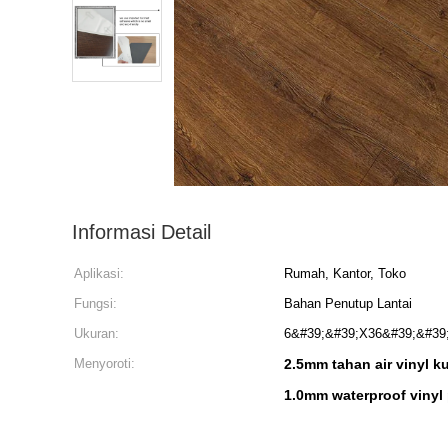
Informasi Detail
Aplikasi:
Rumah, Kantor, Toko
Fungsi:
Bahan Penutup Lantai
Ukuran:
6&#39;&#39;X36&#39;&#39
Menyoroti:
2.5mm tahan air vinyl k
1.0mm waterproof vinyl 