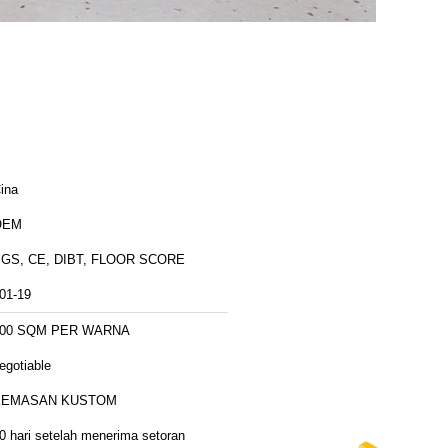
ina
OEM
GS, CE, DIBT, FLOOR SCORE
01-19
500 SQM PER WARNA
egotiable
KEMASAN KUSTOM
0 hari setelah menerima setoran