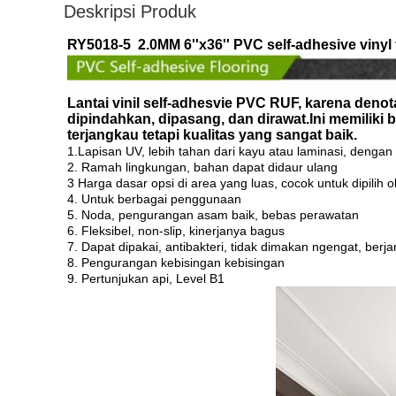
Deskripsi Produk
RY5018-5​
2.0MM 6''x36'' PVC self-adhesive vinyl
Lantai vinil self-adhesvie PVC RUF, karena den
dipindahkan, dipasang, dan dirawat.Ini memiliki 
terjangkau tetapi kualitas yang sangat baik.
1.
Lapisan UV, lebih tahan dari kayu atau laminasi, denga
2. Ramah lingkungan, bahan dapat didaur ulang
3 Harga dasar opsi di area yang luas, cocok untuk dipilih
4. Untuk berbagai penggunaan
5. Noda, pengurangan asam baik, bebas perawatan
6. Fleksibel, non-slip, kinerjanya bagus
7. Dapat dipakai, antibakteri, tidak dimakan ngengat, berj
8. Pengurangan kebisingan kebisingan
9. Pertunjukan api, Level B1