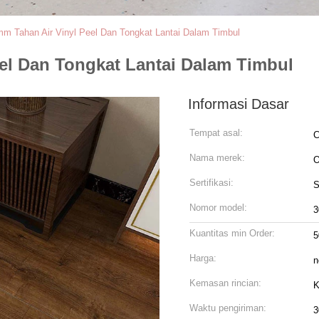
m Tahan Air Vinyl Peel Dan Tongkat Lantai Dalam Timbul
el Dan Tongkat Lantai Dalam Timbul
Informasi Dasar
Tempat asal:
C
Nama merek:
Sertifikasi:
S
Nomor model:
3
Kuantitas min Order:
Harga:
n
Kemasan rincian:
Waktu pengiriman:
3