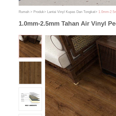
Rumah
>
Produk
>
Lantai Vinyl Kupas Dan Tongkat
>
1.0mm-2.5m
1.0mm-2.5mm Tahan Air Vinyl Pe