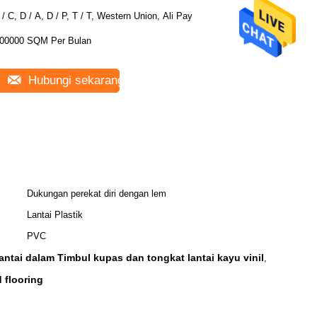
 / C, D / A, D / P, T / T, Western Union, Ali Pay
00000 SQM Per Bulan
Hubungi sekarang
Dukungan perekat diri dengan lem
Lantai Plastik
PVC
antai dalam Timbul kupas dan tongkat lantai kayu vinil
,
 flooring