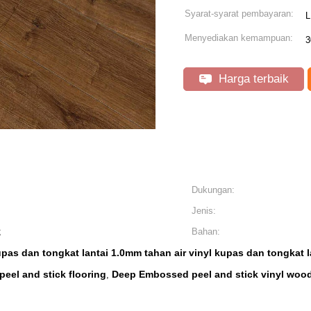
Syarat-syarat pembayaran:
L
Menyediakan kemampuan:
3
Harga terbaik
Dukungan:
Jenis:
;
Bahan:
upas dan tongkat lantai 1.0mm tahan air vinyl kupas dan tongkat l
peel and stick flooring
Deep Embossed peel and stick vinyl wood
,