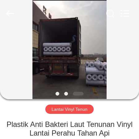
Zhangjiagang
Refine
Union
Import
and
Export.
All
Rights
RUMAH
Reserved.
PRODUK
TENTANG
KAMI
TUR
PABRIK
Lantai Vinyl Tenun
Plastik Anti Bakteri Laut Tenunan Vinyl
KONTROL
Lantai Perahu Tahan Api