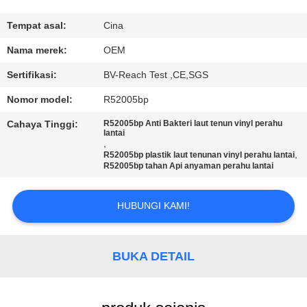
KUALITAS
Tempat asal:
Cina
HUBUNGI
Nama merek:
OEM
KAMI
Sertifikasi:
BV-Reach Test ,CE,SGS
Nomor model:
R52005bp
PERMINTAAN
Cahaya Tinggi:
R52005bp Anti Bakteri laut tenun vinyl perahu
PENAWARAN
lantai
,
,
R52005bp plastik laut tenunan vinyl perahu lantai
R52005bp tahan Api anyaman perahu lantai
SITEMAP
HUBUNGI KAMI!
PRIVACY
POLICY
BUKA DETAIL